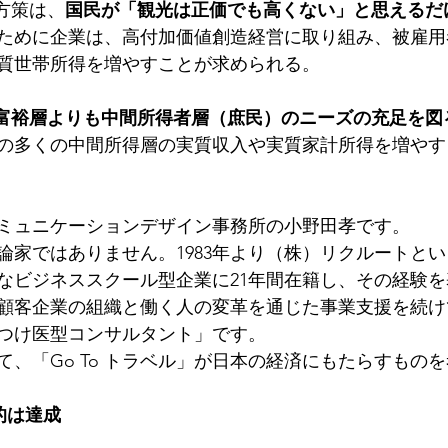
方策は、
国民が「観光は正価でも高くない」と思えるだ
ために企業は、高付加価値創造経営に取り組み、被雇用
質世帯所得を増やすことが求められる。
富裕層よりも中間所得者層（庶民）のニーズの充足を図
の多くの中間所得層の実質収入や実質家計所得を増やす
ミュニケーションデザイン事務所の小野田孝です。
論家ではありません。1983年より（株）リクルートと
なビジネススクール型企業に21年間在籍し、その経験を基
、顧客企業の組織と働く人の変革を通じた事業支援を続
つけ医型コンサルタント」です。
て、「Go To トラベル」が日本の経済にもたらすもの
的は達成