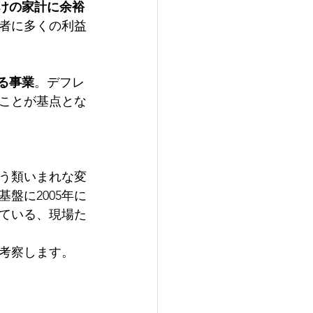
けの家計に余裕
者に多くの利益
る事業
。デフレ
ことが基点とな
いう類いまれな変
盤に2005年に
けている、現場た
を考察します。