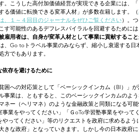
す。こうした高付加価値経営が実現できる企業には、「
する価値に転換できる変革人材」が多数在籍します。（
は、１～４回目のジャーナルをぜひご覧ください
）。つま
こす可能性のあるデフレスパイラルを回避するためには
被雇用者は、自身が変革人材として事業に貢献すること
は、Go toトラベル事業のみならず、縮小し衰退する日
処方でもあります。
な依存を避けるために
貧困への対応策として「ベーシックインカム（BI）」が
トラベル事業は、ともすると、このベーシックインカムのよ
マネー（ヘリマネ）のような金融政策と同類になる可能
容室事業をやってください」「ＧoTo学習塾事業をやって
業をやってください」等のリクエストを政府に求めるよう
大きな政府」となっていきます。しかし今の日本政府に