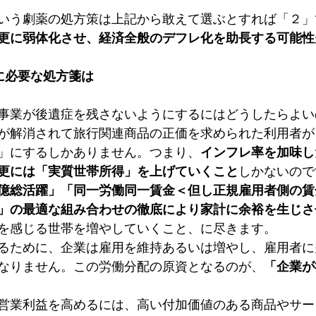
ベルという劇薬の処方策は上記から敢えて選ぶとすれば「２
更に弱体化させ、経済全般のデフレ化を助長する可能性
に必要な処方箋は
事業が後遺症を残さないようにするにはどうしたらよい
が解消されて旅行関連商品の正価を求められた利用者が
」にするしかありません。つまり、
インフレ率を加味し
更には「実質世帯所得」を上げていくこと
しかないので
億総活躍」「同一労働同一賃金＜但し正規雇用者側の賃
」の最適な組み合わせの徹底により家計に余裕を生じさ
を感じる世帯を増やしていくこと、に尽きます。
るために、企業は雇用を維持あるいは増やし、雇用者に
なりません。この労働分配の原資となるのが、
「企業が
営業利益を高めるには、高い付加価値のある商品やサー