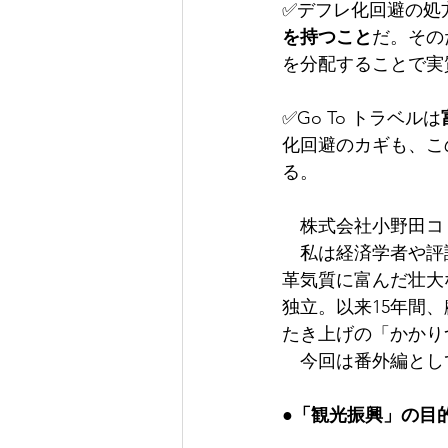
✅デフレ化回避の処
を持つこと
だ。その
を分配することで実
✅Go To トラベルは
化回避のカギも、こ
る。
　株式会社小野田コ
　私は経済学者や評
革気質に富んだ壮大
独立。以来15年間
たき上げの「かかり
　今回は番外編とし
●「観光振興」の目