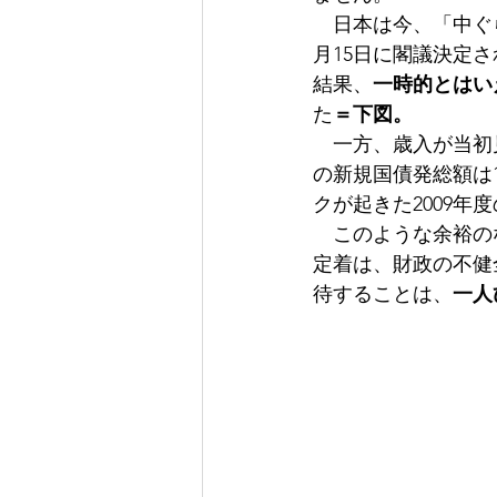
　日本は今、「中ぐ
月15日に閣議決定さ
結果、
一時的とはいえ
た
＝下図
。
　一方、歳入が当初
の新規国債発総額は1
クが起きた2009年
　このような余裕のな
定着は、財政の不健
待することは、
一人