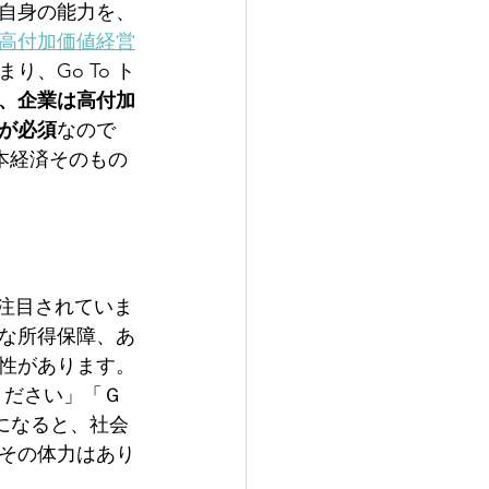
自身の能力を、
高付加価値経営
り、Go To ト
、企業は高付加
が必須
なので
本経済そのもの
注目されていま
うな所得保障、あ
性があります。
ください」「Ｇ
になると、社会
その体力はあり