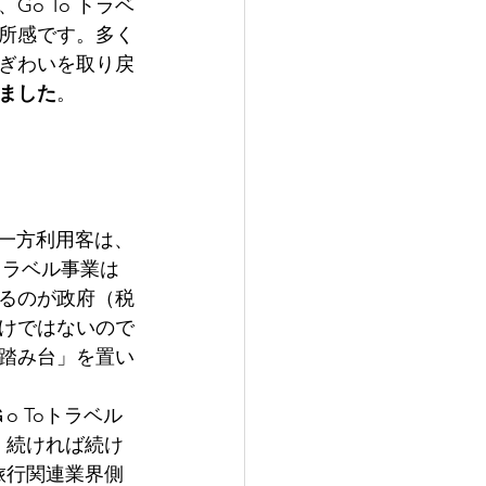
o To トラベ
所感です。多く
ぎわいを取り戻
ました
。
。一方利用客は、
トラベル事業は
るのが政府（税
けではないので
「踏み台」を置い
o Toトラベル
、続ければ続け
旅行関連業界側