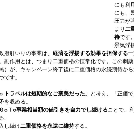
にも利
にも、
圧力が
まり
二
待
です
景気浮
政府肝いりの事業は、
経済を浮揚する効果を担保する一
。副作用とは、つまり二重価格の恒常化です。この劇薬
民）が、キャンペーン終了後に二重価格の永続期待から
つです。
 To トラベルは短期的なご褒美だった」
と考え、「正価で
矛を収める。
ＧoＴo事業相当額の値引きを自力でし続ける
ことで、
る。
入し続け
二重価格を永遠に維持
する。