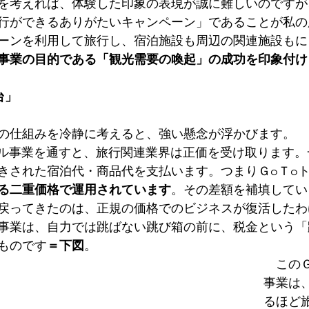
を考えれば、体験した印象の表現が誠に難しいのですが、G
行ができるありがたいキャンペーン」であることが私の
ーンを利用して旅行し、宿泊施設も周辺の関連施設もに
事業の目的である「観光需要の喚起」の成功を印象付け
台」
の仕組みを冷静に考えると、強い懸念が浮かびます。
ラベル事業を通すと、旅行関連業界は正価を受け取ります
きされた宿泊代・商品代を支払います。つまりＧoＴo
る二重価格で運用されています
。その差額を補填してい
戻ってきたのは、正規の価格でのビジネスが復活したわ
ラベル事業は、自力では跳ばない跳び箱の前に、税金という
ものです
＝下図
。
　このＧ
事業は
るほど