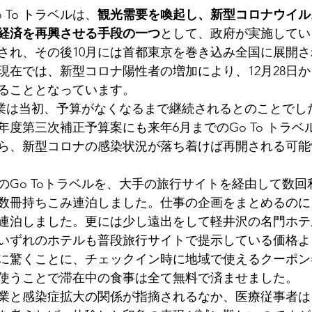
 To トラベルは、
観光需要を喚起し、新型コロナウイル
経済を再興させる手段の一つ
として、政府が実施してい
され、その後10月には首都東京を巻き込み全国に展開
28日現在では、新型コロナ陽性者の増加により、12月28日か
ることとなっています。
ル事業は当初、予算がなくなるまで継続されるとのことでし
0年度第三次補正予算案にも来年6月までのGo To トラ
ら、新型コロナの感染状況が落ち着けば再開される可能
のGo Toトラベルを、大手の旅行サイトを経由して数回
数冊持ちこみ連泊しました。仕事の企画をまとめるのに
連泊しました。更には少し遠出をして軽井沢の名門ホテ
いずれのホテルも普段旅行サイトで提示している価格よ
に驚くことに、チェックイン時に地域で使えるクーポン
使うことで滞在中の食事は全て無料で済ませました。
ベル事業と感染症拡大の関係が指摘されるなか、医療従事者