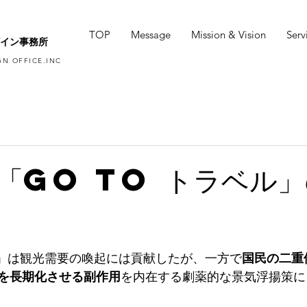
TOP
Message
Mission & Vision
Serv
イン事務所
N OFFICE.INC
「Go To トラベル
ベル」は観光需要の喚起には貢献したが、一方で
国民の二重
を長期化させる副作用
を内在する劇薬的な景気浮揚策に