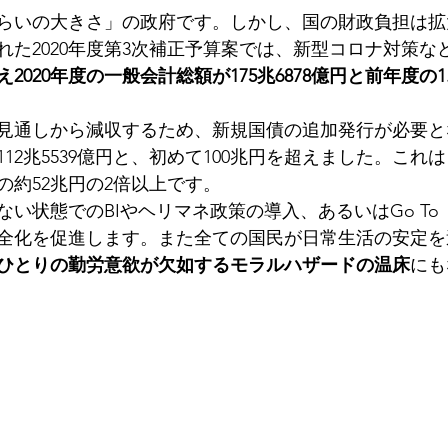
らいの大きさ」の政府です。しかし、国の財政負担は拡
れた2020年度第3次補正予算案では、新型コロナ対策な
2020年度の一般会計総額が175兆6878億円と前年度の1
見通しから減収するため、新規国債の追加発行が必要とな
12兆5539億円と、初めて100兆円を超えました。これ
度の約52兆円の2倍以上です。
い状態でのBIやヘリマネ政策の導入、あるいはGo To
全化を促進します。また全ての国民が日常生活の安定を
ひとりの勤労意欲が欠如するモラルハザードの温床
にも