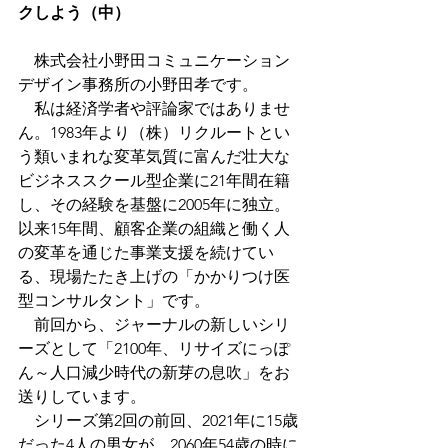
クしよう（中）
　株式会社小野田コミュニケーション
デザイン事務所の小野田孝です。
　私は経済学者や評論家ではありませ
ん。1983年より（株）リクルートとい
う類いまれな変革気質に富んだ壮大な
ビジネススクール型企業に21年間在籍
し、その経験を基盤に2005年に独立。
以来15年間、顧客企業の組織と働く人
の変革を通じた事業支援を続けてい
る、現場たたき上げの「かかりつけ医
型コンサルタント」です。
　前回から、ジャーナルの新しいシリ
ーズとして「2100年、リサイズにっぽ
ん～人口減少時代の新芽の息吹」をお
送りしています。
　シリーズ第2回の前回、2021年に15歳
だった4人の男女が、2060年54歳の時に