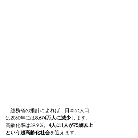
　総務省の推計によれば、日本の人口
は2060年には
8,674万人に減少
します。
高齢化率は39.9％。
4人に1人が75歳以上
という超高齢化社会
を迎えます。