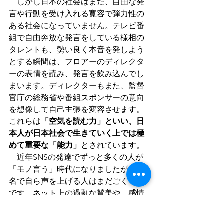
　しかし日本の社会はまだ、自由な発
言や行動を受け入れる寛容で弾力性の
ある社会になっていません。テレビ番
組で自由奔放な発言をしている様相の
タレントも、勢い良く本音を発しよう
とする瞬間は、フロアーのディレクタ
ーの表情を読み、発言を飲み込んでし
まいます。ディレクターもまた、監督
官庁の総務省や番組スポンサーの意向
を想像して自己主張を変容させます。
これらは
「空気を読む力」といい、日
本人が日本社会で生きていく上では極
めて重要な「能力」
とされています。
　近年SNSの発達でずっと多くの人が
「モノ言う」時代になりましたが、実
名で自ら声を上げる人はまだごく一部
です。ネット上の過剰な賛美や、感情
的で集中的なバッシングは、長い年月
を経て日本人の深層心理に宿った「他