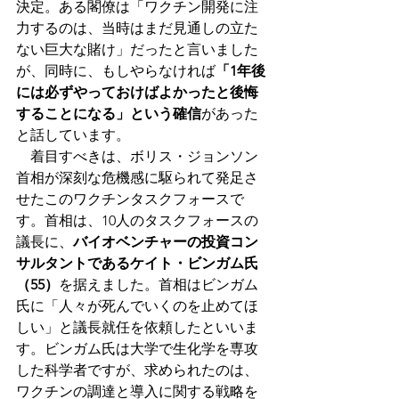
決定。ある閣僚は「ワクチン開発に注
力するのは、当時はまだ見通しの立た
ない巨大な賭け」だったと言いました
が、同時に、もしやらなければ
「1年後
には必ずやっておけばよかったと後悔
することになる」という確信
があった
と話しています。
　着目すべきは、ボリス・ジョンソン
首相が深刻な危機感に駆られて発足さ
せたこのワクチンタスクフォースで
す。首相は、10人のタスクフォースの
議長に、
バイオベンチャーの投資コン
サルタントであるケイト・ビンガム氏
（55）
を据えました。首相はビンガム
氏に「人々が死んでいくのを止めてほ
しい」と議長就任を依頼したといいま
す。ビンガム氏は大学で生化学を専攻
した科学者ですが、求められたのは、
ワクチンの調達と導入に関する戦略を