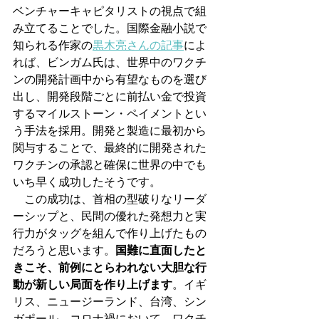
ベンチャーキャピタリストの視点で組
み立てることでした。国際金融小説で
知られる作家の
黒木亮さんの記事
によ
れば、ビンガム氏は、世界中のワクチ
ンの開発計画中から有望なものを選び
出し、開発段階ごとに前払い金で投資
するマイルストーン・ペイメントとい
う手法を採用。開発と製造に最初から
関与することで、最終的に開発された
ワクチンの承認と確保に世界の中でも
いち早く成功したそうです。
　この成功は、首相の型破りなリーダ
ーシップと、民間の優れた発想力と実
行力がタッグを組んで作り上げたもの
だろうと思います。
国難に直面したと
きこそ、前例にとらわれない大胆な行
動が新しい局面を作り上げます
。イギ
リス、ニュージーランド、台湾、シン
ガポール。コロナ禍において、ワクチ