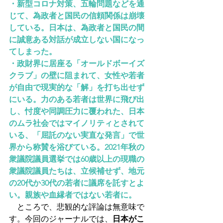
・新型コロナ対策、五輪問題などを通
じて、為政者と国民の信頼関係は崩壊
している。日本は、為政者と国民の間
に誠意ある対話が成立しない国になっ
てしまった。
・政財界に居座る「オールドボーイズ
クラブ」の壁に阻まれて、女性や若者
が自由で現実的な「解」を打ち出せず
にいる。力のある若者は世界に飛び出
し、忖度や同調圧力に覆われた、日本
のムラ社会ではマイノリティとされて
いる、「屈託のない実直な発言」で世
界から称賛を浴びている。2021年秋の
衆議院議員選挙では60歳以上の現職の
衆議院議員たちは、立候補せず、地元
の20代か30代の若者に議席を託すとよ
い。親族や血縁者ではない若者に。
　ところで、悲観的な評論は無意味で
す。今回のジャーナルでは、
日本がこ