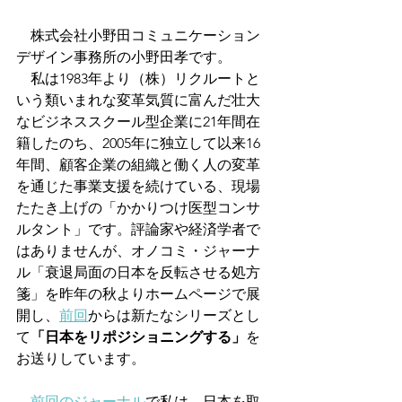
　株式会社小野田コミュニケーション
デザイン事務所の小野田孝です。
　私は1983年より（株）リクルートと
いう類いまれな変革気質に富んだ壮大
なビジネススクール型企業に21年間在
籍したのち、2005年に独立して以来16
年間、顧客企業の組織と働く人の変革
を通じた事業支援を続けている、現場
たたき上げの「かかりつけ医型コンサ
ルタント」です。評論家や経済学者で
はありませんが、オノコミ・ジャーナ
ル「衰退局面の日本を反転させる処方
箋」を昨年の秋よりホームページで展
開し、
前回
からは新たなシリーズとし
て
「日本をリポジショニングする」
を
お送りしています。
前回のジャーナル
で私は、日本を取